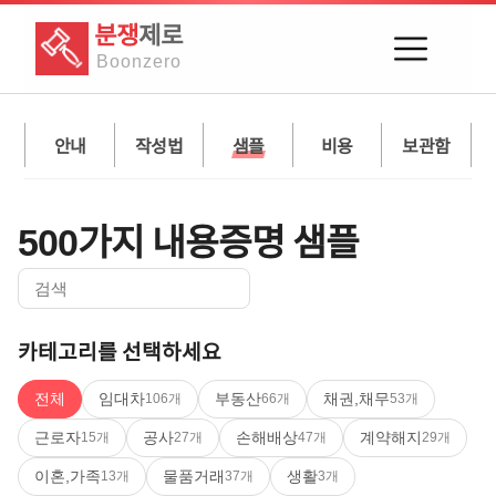
분쟁
제로
Boon
zero
안내
작성법
샘플
비용
보관함
500가지 내용증명 샘플
카테고리를 선택하세요
전체
임대차
부동산
채권,채무
106
개
66
개
53
개
근로자
공사
손해배상
계약해지
15
개
27
개
47
개
29
개
이혼,가족
물품거래
생활
13
개
37
개
3
개