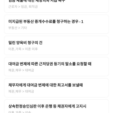
임금 체불에 대한 재항의와 지급 촉구
근로자
> 임금, 퇴직금
미지급된 부동산 중개수수료를 청구하는 경우 - 1
부동산
> 기타
밀린 양육비 청구의 건
이혼,가족
> 이혼 이후
대여금 변제에 따른 근저당권 등기의 말소를 요청할 때
채권,채무
> 대여금
채무자에게 대여금 변제에 대한 최고서를 보낼때
채권,채무
> 대여금
상속한정승인심판 이후 은행 등 채권자에게 고지시
이혼,가족
> 상속