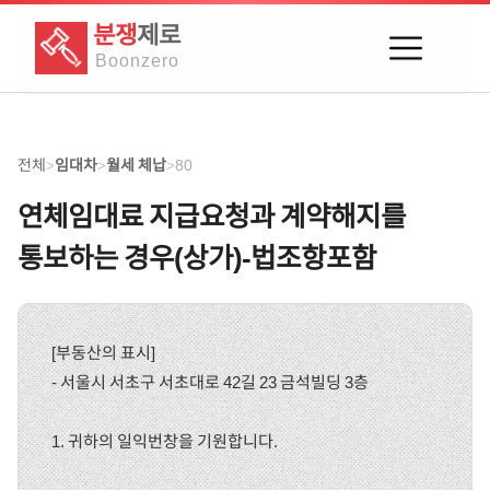
분쟁
제로
Boon
zero
전체
임대차
월세 체납
80
>
>
>
연체임대료 지급요청과 계약해지를
통보하는 경우(상가)-법조항포함
[부동산의 표시]
- 서울시 서초구 서초대로 42길 23 금석빌딩 3층
1. 귀하의 일익번창을 기원합니다.