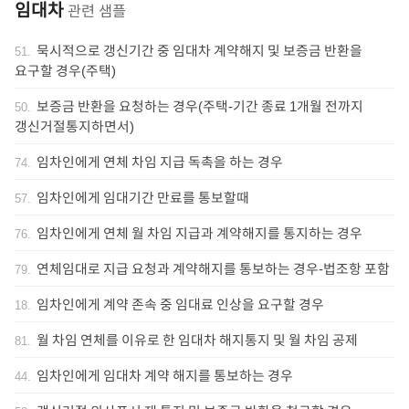
임대차
관련 샘플
묵시적으로 갱신기간 중 임대차 계약해지 및 보증금 반환을
51
.
요구할 경우(주택)
보증금 반환을 요청하는 경우(주택-기간 종료 1개월 전까지
50
.
갱신거절통지하면서)
임차인에게 연체 차임 지급 독촉을 하는 경우
74
.
임차인에게 임대기간 만료를 통보할때
57
.
임차인에게 연체 월 차임 지급과 계약해지를 통지하는 경우
76
.
연체임대로 지급 요청과 계약해지를 통보하는 경우-법조항 포함
79
.
임차인에게 계약 존속 중 임대료 인상을 요구할 경우
18
.
월 차임 연체를 이유로 한 임대차 해지통지 및 월 차임 공제
81
.
임차인에게 임대차 계약 해지를 통보하는 경우
44
.