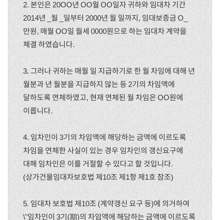
2. 본인은 20OO년 OO월 OO일자 귀하와 임대차 기간
2014년 _월 _일부터 2000년 월 일까지, 임대보증금 O_
만원, 매월 OO일 월세 0000원으로 하는 임대차 계약을
체결 하였습니다.
3. 그러나 귀하는 매월 일 지급하기로 한 월 차임에 대해 년
월분과 년 월분을 지급하지 않는 등 2기의 차임액에
달하도록 연체하였고, 현재 연체된 월 차임은 OO원에
이릅니다.
4. 임차인이 3기의 차임액에 해당하는 금액에 이르도록
차임을 연체한 사실이 있는 경우 임차인의 갱신요구에
대해 임차인은 이를 거절할 수 있다고 할 것입니다.
(상가건물임대차보호법 제10조 제1항 제1호 참조)
5. 임대차 보호법 제10조 (계약갱신 요구 등)에 의거하여
\"임차인이 3기(期)의 차임액에 해당하는 금액에 이르도록