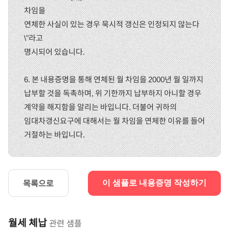
차임을
연체한 사실이 있는 경우 묵시적 갱신은 인정되지 않는다
\"라고
명시되어 있습니다.
6. 본 내용증명을 통해 연체된 월 차임을 2000년 월 일까지
납부할 것을 독촉하며, 위 기한까지 납부하지 아니할 경우
계약을 해지함을 알리는 바입니다. 더불어 귀하의
임대차갱신요구에 대해서는 월 차임을 연체한 이유를 들어
거절하는 바입니다.
목록으로
이 샘플로 내용증명 작성하기
월세 체납
관련 샘플