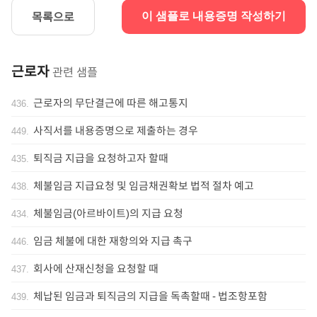
목록으로
이 샘플로 내용증명 작성하기
근로자
관련 샘플
근로자의 무단결근에 따른 해고통지
436
.
사직서를 내용증명으로 제출하는 경우
449
.
퇴직금 지급을 요청하고자 할때
435
.
체불임금 지급요청 및 임금채권확보 법적 절차 예고
438
.
체불임금(아르바이트)의 지급 요청
434
.
임금 체불에 대한 재항의와 지급 촉구
446
.
회사에 산재신청을 요청할 때
437
.
체납된 임금과 퇴직금의 지급을 독촉할때 - 법조항포함
439
.