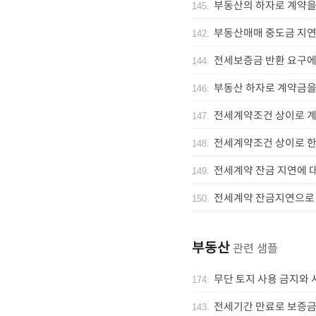
부동산의 하자로 계약을
145
.
부동산매매 중도금 지연
142
.
전세보증금 반환 요구에
144
.
부동산 하자로 계약금을
146
.
전세계약조건 상이로 계
147
.
전세계약조건 상이로 한
148
.
전세계약 잔금 지연에 
149
.
전세계약 잔금지연으로 
150
.
부동산
관련 샘플
무단 토지 사용 금지와
174
.
전세기간 만료로 보증금
143
.