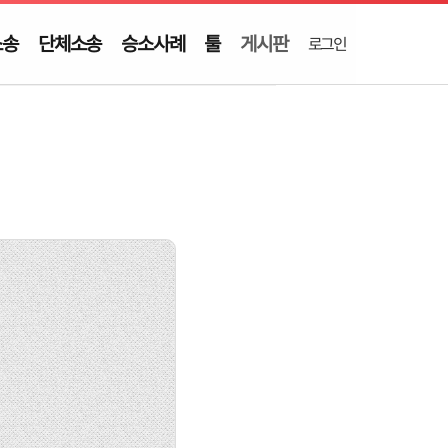
소송
단체소송
승소사례
툴
게시판
로그인