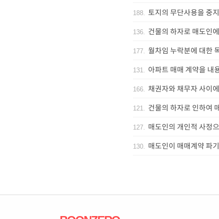
토지의 무단사용을 중지
188
.
건물의 하자로 매도인에
136
.
월차임 누락분에 대한 
177
.
아파트 매매 계약을 내
131
.
채권자와 채무자 사이에
166
.
건물의 하자로 인하여 
121
.
매도인의 개인적 사정으
127
.
매도인이 매매계약 파기
130
.