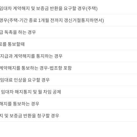
임대차 계약해지 및 보증금 반환을 요구할 경우(주택)
경우(주택-기간 종료 1개월 전까지 갱신거절통지하면서)
급 독촉을 하는 경우
료를 통보할때
 지급과 계약해지를 통지하는 경우
 계약해지를 통보하는 경우-법조항 포함
 임대료 인상을 요구할 경우
 임대차 해지통지 및 월 차임 공제
 해지를 통보하는 경우
지 및 보증금 반환을 청구할 경우