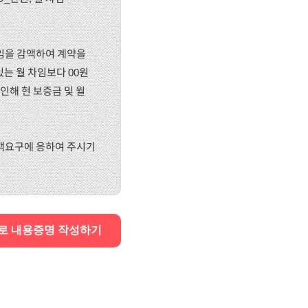
차임을 감액하여 계약을
는 월 차임보다 00원
인해 현 보증금 및 월
감액요구에 응하여 주시기
로 내용증명 작성하기