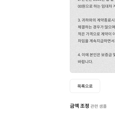
00원으로 하는 임대차
3. 귀하와의 계약종료시
체결하는 경우가 많으며 
적은 가격으로 계약이 이
차임을 계속지급하면서까
4. 이에 본인은 보증금
바랍니다.
목록으로
금액 조정
관련 샘플