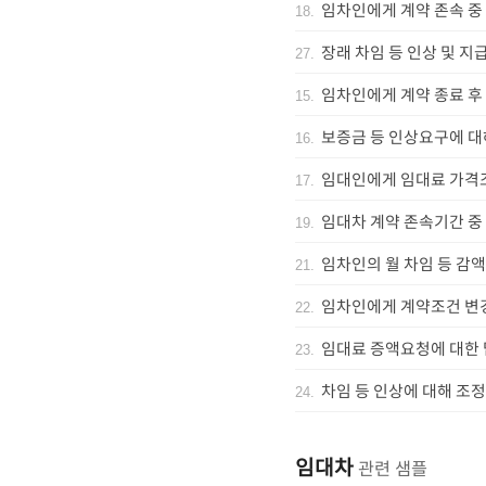
임차인에게 계약 존속 중
18
.
장래 차임 등 인상 및 지
27
.
임차인에게 계약 종료 후
15
.
보증금 등 인상요구에 대
16
.
임대인에게 임대료 가격
17
.
임대차 계약 존속기간 중
19
.
임차인의 월 차임 등 감
21
.
임차인에게 계약조건 변
22
.
임대료 증액요청에 대한 
23
.
차임 등 인상에 대해 조정
24
.
임대차
관련 샘플