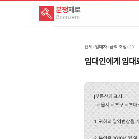
분쟁
제로
Boon
zero
전체
임대차
금액 조정
20
>
>
>
임대인에게 임대료
[부동산의 표시]
- 서울시 서초구 서초대로
1. 귀하의 일익번창을 
2. 본인은 2000년 월