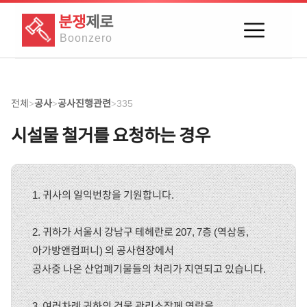
분쟁
제로
Boon
zero
전체
공사
공사진행관련
335
>
>
>
시설물 철거를 요청하는 경우
1. 귀사의 일익번창을 기원합니다.
2. 귀하가 서울시 강남구 테헤란로 207, 7층 (역삼동,
아가방앤컴퍼니) 의 공사현장에서
공사중 나온 산업폐기물들의 처리가 지연되고 있습니다.
3. 여러차례 귀하의 건물 관리소장께 연락을