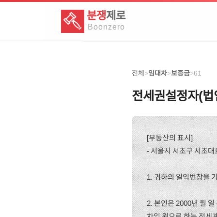
분쟁
제로
Boon
zero
전체
임대차
보증금
61
>
>
>
전세권설정자(법
[부동산의 표시]
- 서울시 서초구 서초대로
1. 귀하의 일익번창을 
2. 본인은 2000년 월
차임 원으로 하는 전세