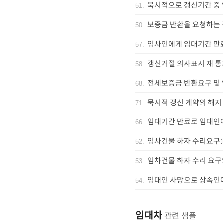
묵시적으로 갱신기간 중 
51
.
보증금 반환을 요청하는 
50
.
임차인에게 임대기간 만
57
.
갱신거절 의사표시 재 통
58
.
전세보증금 반환요구 및
68
.
묵시적 갱신 계약의 해지
71
.
임대기간 만료로 임대인에
66
.
임차건물 하자 수리요구를
52
.
임차건물 하자 수리 요구
53
.
임대인 사망으로 상속인
54
.
임대차
관련 샘플