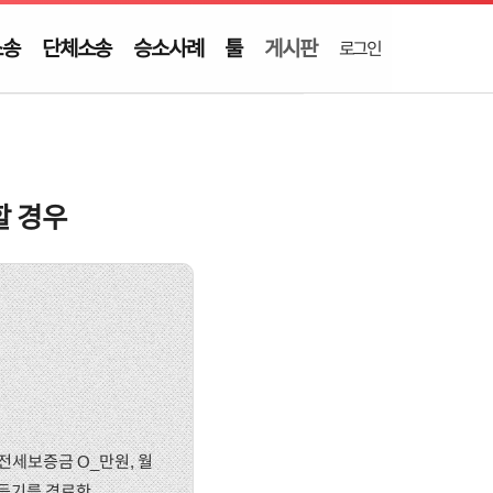
소송
단체소송
승소사례
툴
게시판
로그인
할 경우
, 전세보증금 O_만원, 월
정등기를 경료한