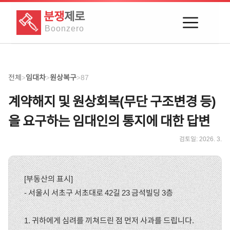
분쟁
제로
Boon
zero
전체
임대차
원상복구
87
>
>
>
계약해지 및 원상회복(무단 구조변경 등)
을 요구하는 임대인의 통지에 대한 답변
검토일:
2026. 3.
[부동산의 표시]
- 서울시 서초구 서초대로 42길 23 금석빌딩 3층
1. 귀하에게 심려를 끼쳐드린 점 먼저 사과를 드립니다.