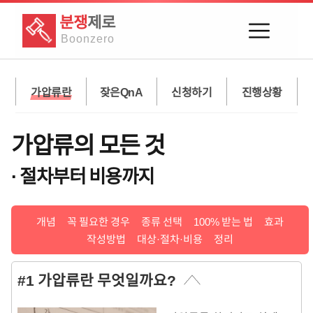
분쟁
제로
Boon
zero
가압류란
잦은QnA
신청하기
진행상황
가압류의 모든 것
· 절차부터 비용까지
개념
꼭 필요한 경우
종류 선택
100% 받는 법
효과
작성방법
대상·절차·비용
정리
#1 가압류란 무엇일까요?