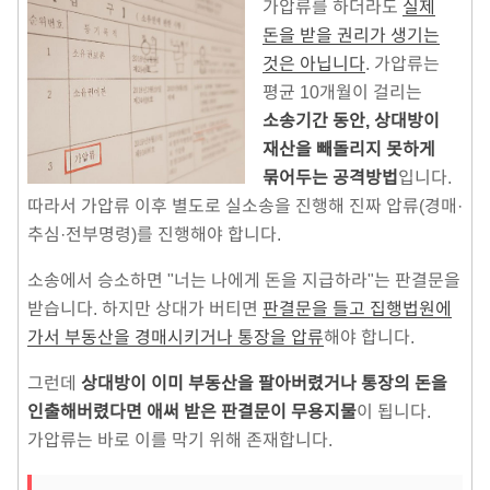
가압류를 하더라도
실제
돈을 받을 권리가 생기는
것은 아닙니다
. 가압류는
평균 10개월이 걸리는
소송기간 동안, 상대방이
재산을 빼돌리지 못하게
묶어두는 공격방법
입니다.
따라서 가압류 이후 별도로 실소송을 진행해 진짜 압류(경매·
추심·전부명령)를 진행해야 합니다.
소송에서 승소하면 "너는 나에게 돈을 지급하라"는 판결문을
받습니다. 하지만 상대가 버티면
판결문을 들고 집행법원에
가서 부동산을 경매시키거나 통장을 압류
해야 합니다.
그런데
상대방이 이미 부동산을 팔아버렸거나 통장의 돈을
인출해버렸다면 애써 받은 판결문이 무용지물
이 됩니다.
가압류는 바로 이를 막기 위해 존재합니다.