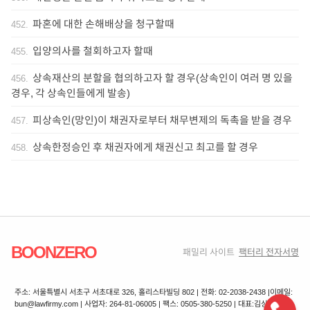
파혼에 대한 손해배상을 청구할때
452
.
입양의사를 철회하고자 할때
455
.
상속재산의 분할을 협의하고자 할 경우(상속인이 여러 명 있을
456
.
경우, 각 상속인들에게 발송)
피상속인(망인)이 채권자로부터 채무변제의 독촉을 받을 경우
457
.
상속한정승인 후 채권자에게 채권신고 최고를 할 경우
458
.
BOONZERO
패밀리 사이트
팩터리 전자서명
주소: 서울특별시 서초구 서초대로 326, 홀리스타빌딩 802 | 전화: 02-2038-2438 |
이메일:
bun@lawfirmy.com | 사업자: 264-81-06005 | 팩스: 0505-380-5250 | 대표:김상겸