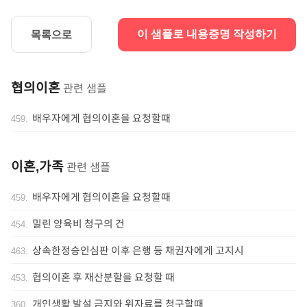
목록으로
이 샘플로 내용증명 작성하기
협의이혼
관련 샘플
배우자에게 협의이혼을 요청할때
459
.
이혼,가족
관련 샘플
배우자에게 협의이혼을 요청할때
459
.
밀린 양육비 청구의 건
454
.
상속한정승인심판 이후 은행 등 채권자에게 고지시
463
.
협의이혼 후 재산분할을 요청할 때
453
.
개인생활 발설 금지와 위자료를 청구할때
360
.