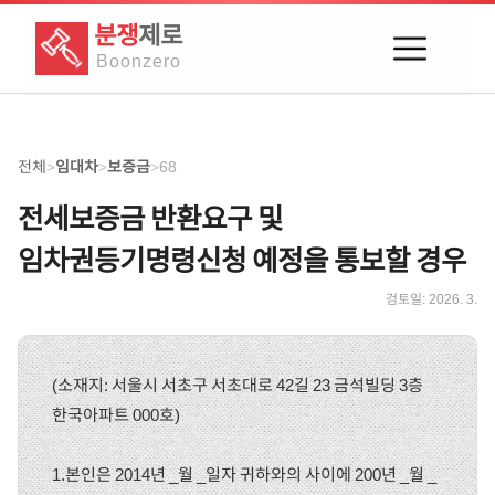
분쟁
제로
Boon
zero
전체
임대차
보증금
68
>
>
>
전세보증금 반환요구 및
임차권등기명령신청 예정을 통보할 경우
검토일:
2026. 3.
(소재지: 서울시 서초구 서초대로 42길 23 금석빌딩 3층
한국아파트 000호)
1.본인은 2014년 _월 _일자 귀하와의 사이에 200년 _월 _