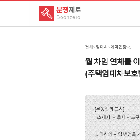
분쟁
제로
Boon
zero
전체
임대차
계약연장
9
>
>
>
월 차임 연체를 
(주택임대차보호
[부동산의 표시]
- 소재지: 서울시 서초구
1. 귀하의 사업 번영을