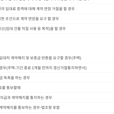
의 임대료 증액에 대해 계약 연장 거절을 할 경우
한 조건으로 계약 연장을 요구 할 경우
신(임대 건물 직접 사용 등 목적)을 할 경우
임대차 계약해지 및 보증금 반환을 요구할 경우(주택)
경우(주택-기간 종료 1개월 전까지 갱신거절통지하면서)
급 독촉을 하는 경우
료를 통보할때
 지급과 계약해지를 통지하는 경우
 계약해지를 통보하는 경우-법조항 포함