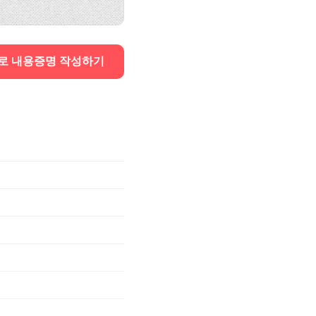
로 내용증명 작성하기