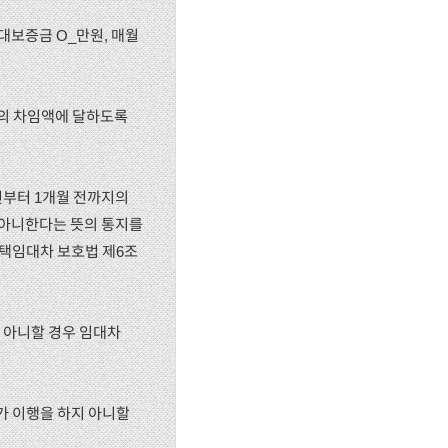
 임대보증금 O_만원, 매월
2기의 차임액에 달하도록
전부터 1개월 전까지의
 아니한다는 뜻의 통지를
주택임대차 보호법 제6조
지 아니할 경우 임대차
가 이행을 하지 아니할