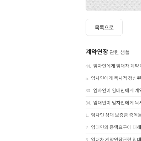
목록으로
계약연장
관련 샘플
임차인에게 임대차 계약
44
.
임차인에게 묵시적 갱신된
5
.
임차인이 임대인에게 계
30
.
임대인이 임차인에게 묵
34
.
임차인 상대 보증금 증액
1
.
임대인의 증액요구에 대해
2
.
임대차 계약연장관련 임대
3
.