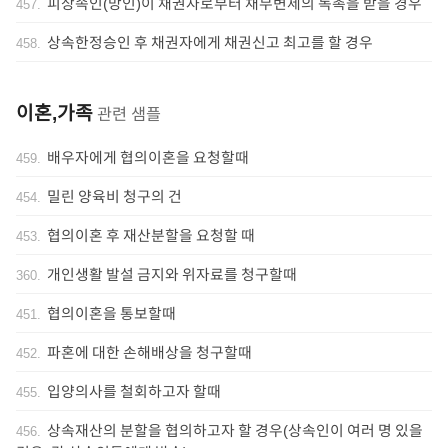
피상속인(망인)이 채권자로부터 채무변제의 독촉을 받을 경우
457
.
상속한정승인 후 채권자에게 채권신고 최고를 할 경우
458
.
이혼,가족
관련 샘플
배우자에게 협의이혼을 요청할때
459
.
밀린 양육비 청구의 건
454
.
협의이혼 후 재산분할을 요청할 때
453
.
개인생활 발설 금지와 위자료를 청구할때
360
.
협의이혼을 통보할때
451
.
파혼에 대한 손해배상을 청구할때
452
.
입양의사를 철회하고자 할때
455
.
상속재산의 분할을 협의하고자 할 경우(상속인이 여러 명 있을
456
.