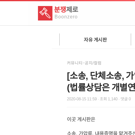
분쟁
제로
Boon
zero
자유 게시판
커뮤니티
공지/컬럼
>
[소송, 단체소송, 
(법률상담은 개별
2020-08-15 11:59
· 조회
1,140
· 댓글
0
이곳 게시판은
소송, 가압류, 내용증명을 맡겨주