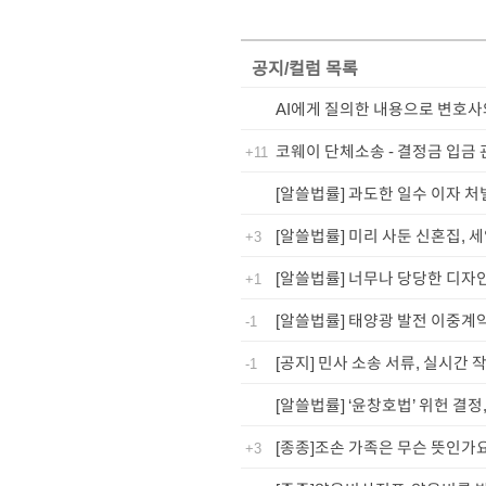
공지/컬럼
목록
AI에게 질의한 내용으로 변호
코웨이 단체소송 - 결정금 입금 
+11
[알쓸법률] 과도한 일수 이자 처
[알쓸법률] 미리 사둔 신혼집,
+3
[알쓸법률] 너무나 당당한 디자인
+1
[알쓸법률] 태양광 발전 이중계
-1
[공지] 민사 소송 서류, 실시간 
-1
[알쓸법률] ‘윤창호법’ 위헌 결
[종종]조손 가족은 무슨 뜻인가
+3