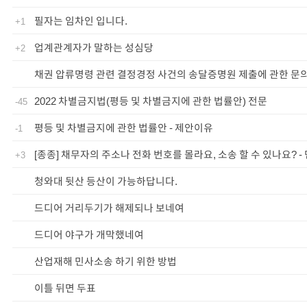
필자는 임차인 입니다.
+1
업계관계자가 말하는 성심당
+2
채권 압류명령 관련 결정경정 사건의 송달증명원 제출에 관한 문
2022 차별금지법(평등 및 차별금지에 관한 법률안) 전문
-45
평등 및 차별금지에 관한 법률안 - 제안이유
-1
[종종] 채무자의 주소나 전화 번호를 몰라요, 소송 할 수 있나요? -
+3
청와대 뒷산 등산이 가능하답니다.
드디어 거리두기가 해제되나 보네여
드디어 야구가 개막했네여
산업재해 민사소송 하기 위한 방법
이틀 뒤면 두표