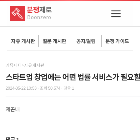
분쟁
제로
Boon
zero
자유 게시판
질문 게시판
공지/컬럼
분쟁 가이드
커뮤니티
자유게시판
>
스타트업 창업에는 어떤 법률 서비스가 필요
2024-05-22 10:53
· 조회
50,574
· 댓글
1
제곤내
댓글
1