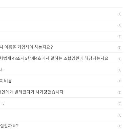
(
1
)
(
1
)
(
1
)
시 이름을 기입해야 하는지요?
(
1
)
치법제 43조제5항제4호에서 말하는 조합임원에 해당되는지요
(
1
)
.
(
1
)
복 비용
(
1
)
개인에게 빌려줬다가 사기당했습니다
(
1
)
다.
(
2
)
(
4
)
적절할까요?
(
1
)