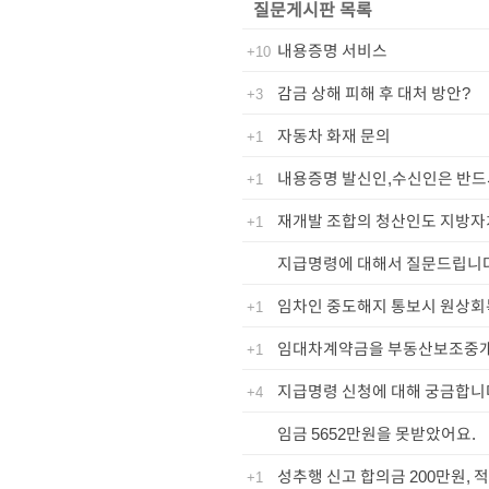
질문게시판
목록
내용증명 서비스
+10
감금 상해 피해 후 대처 방안?
+3
자동차 화재 문의
+1
내용증명 발신인,수신인은 반드
+1
재개발 조합의 청산인도 지방자
+1
지급명령에 대해서 질문드립니다
임차인 중도해지 통보시 원상회
+1
임대차계약금을 부동산보조중
+1
지급명령 신청에 대해 궁금합니
+4
임금 5652만원을 못받았어요.
성추행 신고 합의금 200만원, 
+1