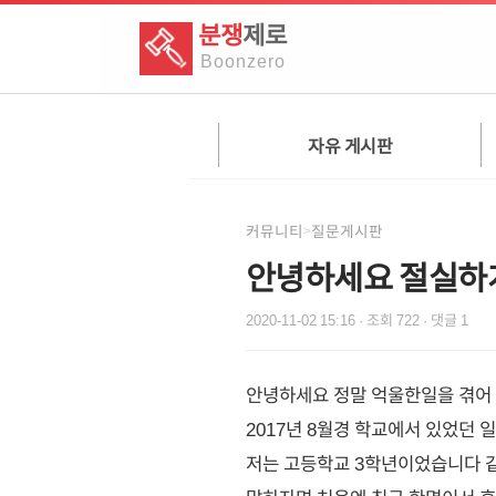
분쟁
제로
Boon
zero
자유 게시판
커뮤니티
질문게시판
>
안녕하세요 절실하
2020-11-02 15:16
· 조회
722
· 댓글
1
안녕하세요 정말 억울한일을 겪어
2017년 8월경 학교에서 있었던 
저는 고등학교 3학년이었습니다 같