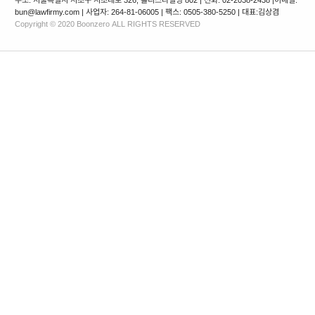
bun@lawfirmy.com | 사업자: 264-81-06005 | 팩스: 0505-380-5250 | 대표:김상겸
Copyright © 2020 Boonzero ALL RIGHTS RESERVED