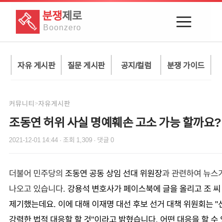
분쟁
제로
Boon
zero
자유 게시판
질문 게시판
공지/컬럼
분쟁 가이드
커뮤니티
자유게시판
>
조동연 허위 사실 명예훼손 고소 가능 할까요?
2021-12-01 14:44
· 조회
1,309
· 댓글
0
더불어 민주당의
조동연 공동 상임 선대 위원장
과 관련하여 뉴스
나오고 있습니다.
강용석 변호사가 페이스북에 글을 올리고 조 씨
제기했는데요. 이에 대해 이재명 대선 후보 선거 대책 위원회는 
강력한 법적 대응할 할 것"이라고 밝혔습니다. 어떤 대응을 할 수