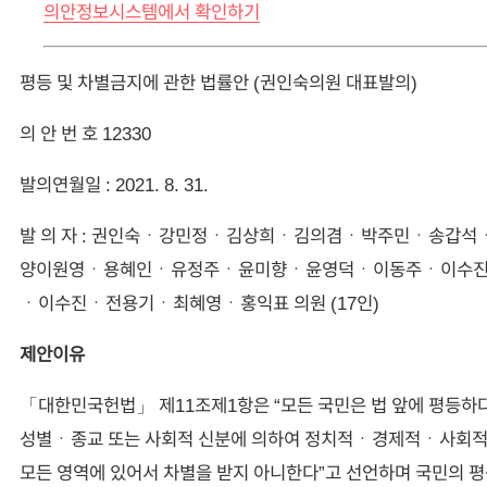
의안정보시스템에서 확인하기
평등 및 차별금지에 관한 법률안 (권인숙의원 대표발의)
의 안 번 호 12330
발의연월일 : 2021. 8. 31.
발 의 자 : 권인숙ㆍ강민정ㆍ김상희ㆍ김의겸ㆍ박주민ㆍ송갑석
양이원영ㆍ용혜인ㆍ유정주ㆍ윤미향ㆍ윤영덕ㆍ이동주ㆍ이수진(
ㆍ이수진ㆍ전용기ㆍ최혜영ㆍ홍익표 의원 (17인)
제안이유
「대한민국헌법」 제11조제1항은 “모든 국민은 법 앞에 평등하
성별ㆍ종교 또는 사회적 신분에 의하여 정치적ㆍ경제적ㆍ사회
모든 영역에 있어서 차별을 받지 아니한다”고 선언하며 국민의 