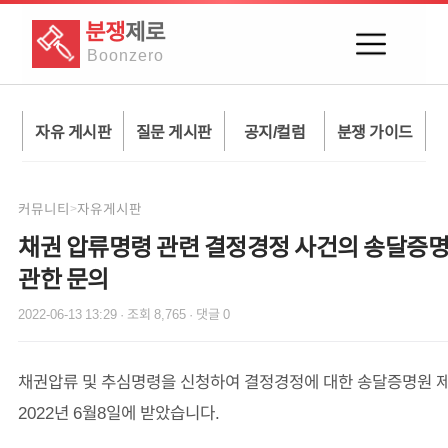
분쟁
제로
Boon
zero
자유 게시판
질문 게시판
공지/컬럼
분쟁 가이드
커뮤니티
자유게시판
>
채권 압류명령 관련 결정경정 사건의 송달증
관한 문의
2022-06-13 13:29
· 조회
8,765
· 댓글
0
채권압류 및 추심명령을 신청하여 결정경정에 대한 송달증명원 
2022년 6월8일에 받았습니다.