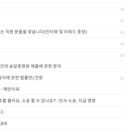
(
2
)
(
1
)
는 직원 분들을 찾습니다(인터뷰 및 리워드 증정)
(
1
)
(
1
)
(
2
)
사건의 송달증명원 제출에 관한 문의
금지에 관한 법률안) 전문
(
1
)
 - 제안이유
를 몰라요, 소송 할 수 있나요? - 민사 소송, 지급 명령
다.
보네여