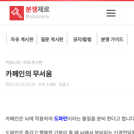
분쟁
제로
Boon
zero
자유 게시판
질문 게시판
공지/컬럼
분쟁 가이드
커뮤니티
자유게시판
>
카페인의 무서움
2021-12-15 13:19
· 조회
1,690
· 댓글
0
카페인은 뇌에 작용하여
도파민
이라는 물질을 분비 한다고 합니다
도파민은 즐겁고 행복한 기분이 들 때 뇌에서 분비되는 신경전달