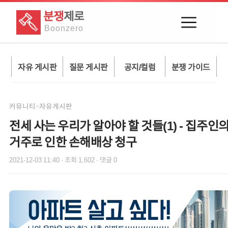
분쟁
제로
Boon
zero
자유 게시판
질문 게시판
공지/컬럼
분쟁 가이드
커뮤니티
자유게시판
>
전세 사는 우리가 알아야 할 것들(1) - 집주인의
거주로 인한 손해배상 청구
2021-12-03 11:40
· 조회
1,602
· 댓글
0