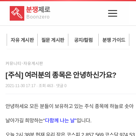
분쟁
제로
Boon
zero
자유 게시판
질문 게시판
공지/컬럼
분쟁 가이드
커뮤니티
자유게시판
>
[주식] 여러분의 종목은 안녕하신가요?
2021-11-30 17:17
· 조회
463
· 댓글
0
안녕하세요 모든 분들이 보유하고 있는 주식 종목에 하늘로 솟아
날아가길 희망하는“
다함께 나는 날”
입니다.
오늘 2시 38분 현재 우리 장은 코스피 2,857,569 코스닥 974.5