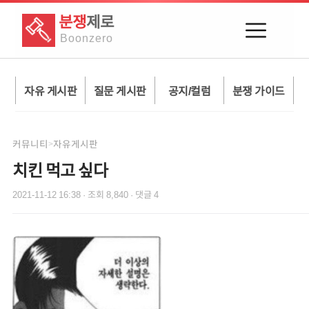
분쟁
제로
Boon
zero
자유 게시판
질문 게시판
공지/컬럼
분쟁 가이드
커뮤니티
자유게시판
>
치킨 먹고 싶다
2021-11-12 16:38
· 조회
8,840
· 댓글
4