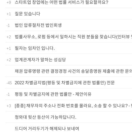
스타트업 창업에는 어떤 법률 서비스가 필요할까요?
+9
질문 있습니다
+1
법인 압류절차전 법인회생
-1
법률사무소, 로펌 등에서 일하시는 직원 분들을 찾습니다(인터뷰 
+2
필자는 임차인 입니다.
+1
업계관계자가 말하는 성심당
+2
채권 압류명령 관련 결정경정 사건의 송달증명원 제출에 관한 문
2022 차별금지법(평등 및 차별금지에 관한 법률안) 전문
-45
평등 및 차별금지에 관한 법률안 - 제안이유
-1
[종종] 채무자의 주소나 전화 번호를 몰라요, 소송 할 수 있나요? -
+3
청와대 뒷산 등산이 가능하답니다.
드디어 거리두기가 해제되나 보네여