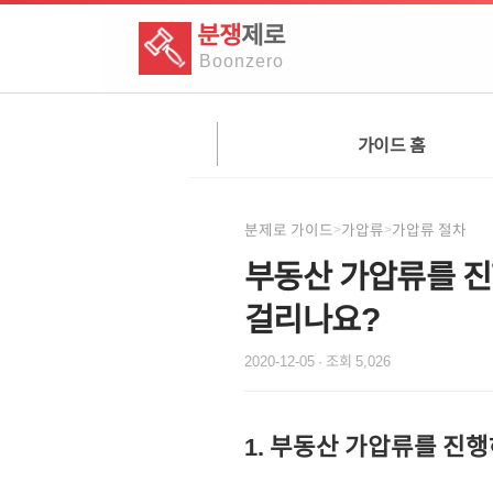
분쟁
제로
Boon
zero
가이드 홈
분제로 가이드
가압류
가압류 절차
>
>
부동산 가압류를 
걸리나요?
2020-12-05
· 조회
5,026
1. 부동산 가압류를 진