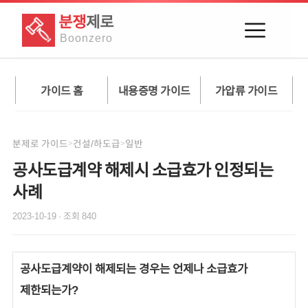
분쟁
제로
Boon
zero
가이드 홈
내용증명 가이드
가압류 가이드
분제로 가이드
건설/하도급
일반
>
>
공사도급계약 해제시 소급효가 인정되는
사례
2023-10-19
· 조회
840
공사도급계약이 해제되는 경우는 언제나 소급효가
제한되는가?