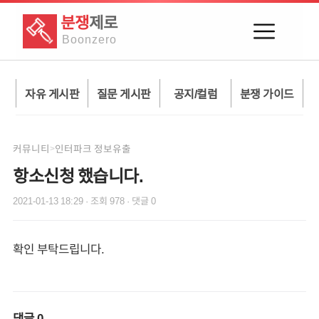
분쟁
제로
Boon
zero
자유 게시판
질문 게시판
공지/컬럼
분쟁 가이드
커뮤니티
인터파크 정보유출
>
항소신청 했습니다.
2021-01-13 18:29
· 조회
978
· 댓글
0
확인 부탁드립니다.
댓글
0