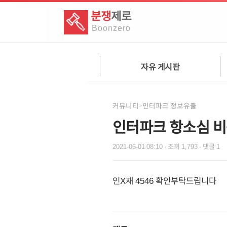
분쟁
제로
Boon
zero
자유 게시판
커뮤니티
인터파크 정보유출
>
인터파크 항소심 
2021-06-01 08:10
· 조회
1,793
· 댓글
1
인X재 4546 확인부탁드립니다