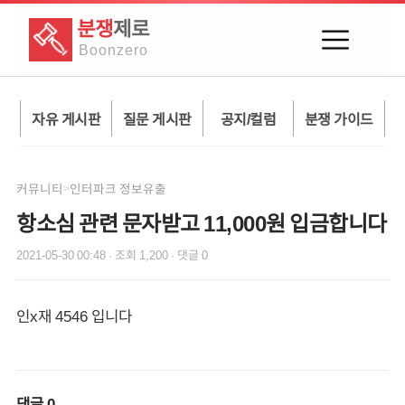
분쟁
제로
Boon
zero
자유 게시판
질문 게시판
공지/컬럼
분쟁 가이드
커뮤니티
인터파크 정보유출
>
항소심 관련 문자받고 11,000원 입금합니다
2021-05-30 00:48
· 조회
1,200
· 댓글
0
인x재 4546 입니다
댓글
0