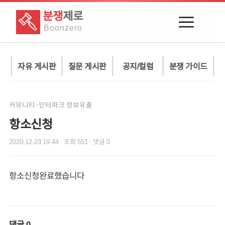
분쟁
제로
Boon
zero
자유 게시판
질문 게시판
공지/컬럼
분쟁 가이드
커뮤니티
인터파크 정보유출
>
항소신청
2020-12-23 19:44
· 조회
551
· 댓글
0
항소신청완료했습니다
댓글
0