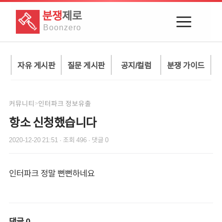
분쟁
제로
Boon
zero
자유 게시판
질문 게시판
공지/컬럼
분쟁 가이드
커뮤니티
인터파크 정보유출
>
항소 신청했습니다
2020-12-20 21:51
· 조회
496
· 댓글
0
인터파크 정말 뻔뻔하네요
댓글
0