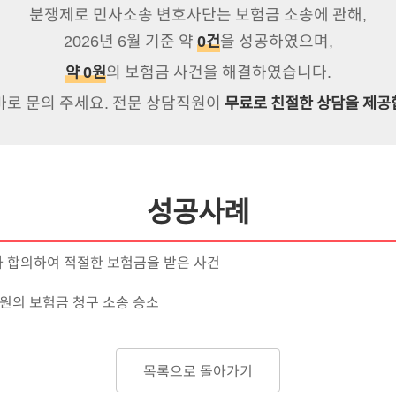
를 법원의 판결과 비교해보는 것입니다. 명확한 분석을 위해 
분쟁제로 민사소송 변호사단는
보험금 소송에 관해
,
있습니다. 거대 기업을 상대로 하는 만큼 판결을 받을 경우 무
2026
년
6
월 기준 약
을 성공하였으며,
0
건
결의 중재를 도모합니다.
의
보험금
사건을
해결하였습니다.
약
0
원
다’는 내용이 들어있다면 소송전 중재절차를 진행하셔야 합니
바로 문의 주세요. 전문 상담직원이
무료로 친절한 상담을 제공
 가게 되었을 경우를 대비하여 현재상황과 관련법규를 분석하
우입니다.
성공사례
송으로 가는 것이 좋습니다.
 잘못이 없는 경우가 있습니다. 이 외에도 장애 판정을 받은 
 금액은 매우 적을 때, 보험회사로부터 과도한 합의시도가 올
 합의하여 적절한 보험금을 받은 사건
말 면밀하게 분석하는 것이 필요합니다. 잘 모르는 상태에서
0만원의 보험금 청구 소송 승소
있습니다.
목록으로 돌아가기