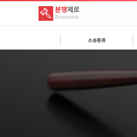
분쟁
제로
Boon
zero
소송종류