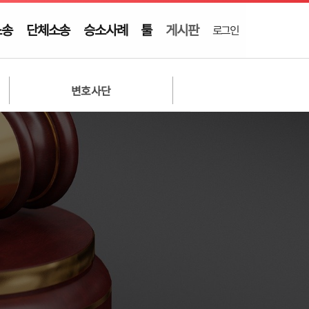
소송
단체소송
승소사례
툴
게시판
로그인
변호사단