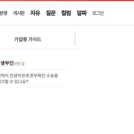
자유
질문
컬럼
알짜
분쟁
게시판
로그인
가압류 가이드
친생부인
관련 글
친척이 친생자관계 존부확인 소송을
제기할 수 있나요?