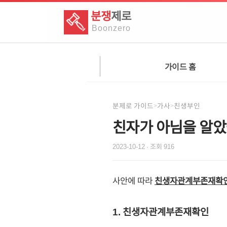
분쟁
제로
Boon
zero
가이드 홈
분제로 가이드
가사
친생부인
>
>
친자가 아님을 알았
2023-10-12
· 조회
916
사안에 따라
친생자관계부존재확인
1. 친생자관계부존재확인