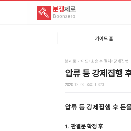
분쟁
제로
Boon
zero
가이드 홈
분제로 가이드
소송 후 절차
강제집행
>
>
압류 등 강제집행 
2020-12-23
· 조회
1,320
압류 등 강제집행 후 돈
1. 판결문 확정 후