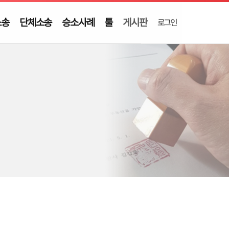
소송
단체소송
승소사례
툴
게시판
로그인