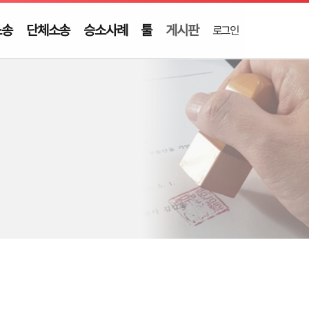
소송
단체소송
승소사례
툴
게시판
로그인