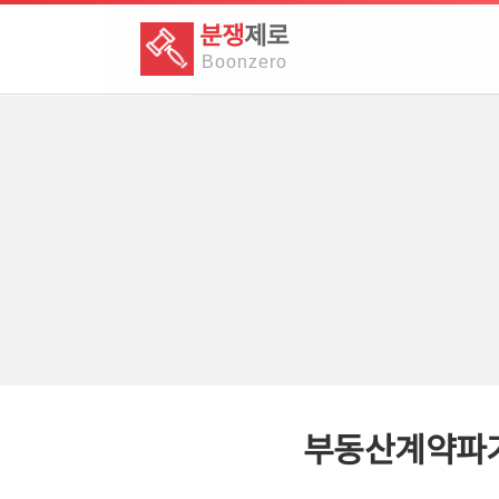
분쟁
제로
Boon
zero
부동산계약파기