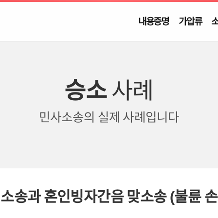
내용증명
가압류
승소
사례
민사소송의
실제 사례입니다
 소송과 혼인빙자간음 맞소송 (불륜 