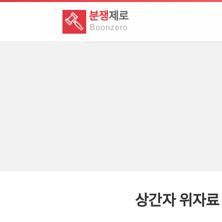
분쟁
제로
Boon
zero
상간자 위자료