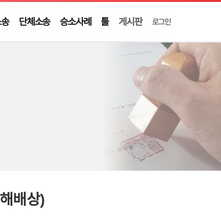
소송
단체소송
승소사례
툴
게시판
로그인
손해배상)