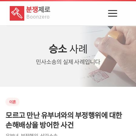
분쟁
제로
Boon
zero
승소
사례
민사소송의
실제 사례입니다
이혼
모르고 만난 유부녀와의 부정행위에 대한
손해배상을 방어한 사건
유부녀, 부정행위, 상간소송