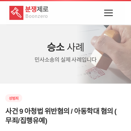
분쟁
제로
Boon
zero
승소
사례
민사소송의
실제 사례입니다
성범죄
사건 9 아청법 위반혐의 / 아동학대 혐의 (
무죄/집행유예)