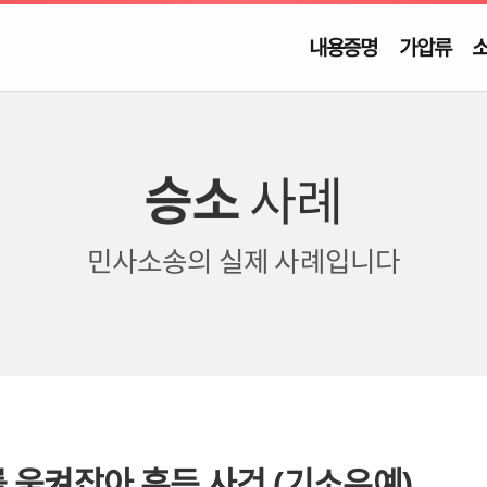
내용증명
가압류
승소
사례
민사소송의
실제 사례입니다
를 움켜잡아 흔든 사건 (기소유예)