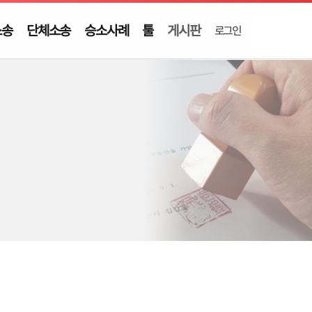
소송
단체소송
승소사례
툴
게시판
로그인