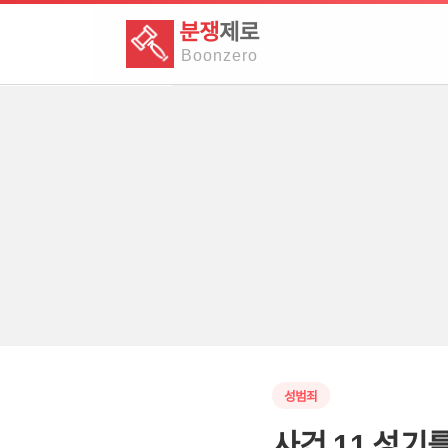
분쟁
제로
Boon
zero
성범죄
사건 11 성기