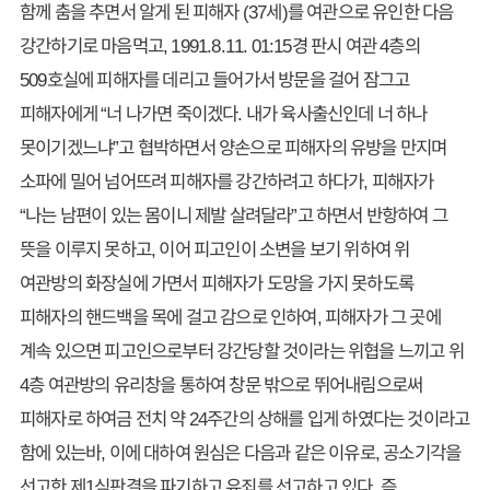
함께 춤을 추면서 알게 된 피해자 (37세)를 여관으로 유인한 다음
강간하기로 마음먹고, 1991.8.11. 01:15경 판시 여관 4층의
509호실에 피해자를 데리고 들어가서 방문을 걸어 잠그고
피해자에게 “너 나가면 죽이겠다. 내가 육사출신인데 너 하나
못이기겠느냐”고 협박하면서 양손으로 피해자의 유방을 만지며
소파에 밀어 넘어뜨려 피해자를 강간하려고 하다가, 피해자가
“나는 남편이 있는 몸이니 제발 살려달라”고 하면서 반항하여 그
뜻을 이루지 못하고, 이어 피고인이 소변을 보기 위하여 위
여관방의 화장실에 가면서 피해자가 도망을 가지 못하도록
피해자의 핸드백을 목에 걸고 감으로 인하여, 피해자가 그 곳에
계속 있으면 피고인으로부터 강간당할 것이라는 위협을 느끼고 위
4층 여관방의 유리창을 통하여 창문 밖으로 뛰어내림으로써
피해자로 하여금 전치 약 24주간의 상해를 입게 하였다는 것이라고
함에 있는바, 이에 대하여 원심은 다음과 같은 이유로, 공소기각을
선고한 제1심판결을 파기하고 유죄를 선고하고 있다. 즉,