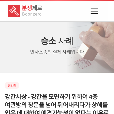
분쟁
제로
Boon
zero
승소
사례
민사소송의
실제 사례입니다
성범죄
강간치상 - 강간을 모면하기 위하여 4층
여관방의 창문을 넘어 뛰어내리다가 상해를
입은 데 대하여 예견가능성이 없다는 이유로