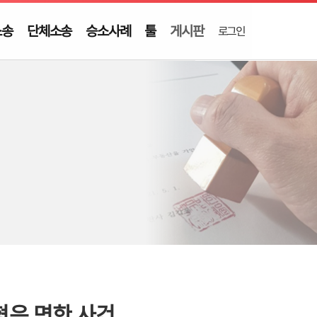
소송
단체소송
승소사례
툴
게시판
로그인
형은 면한 사건