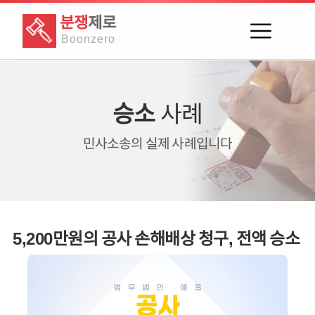
분쟁
제로
Boon
zero
승소
사례
민사소송의
실제 사례입니다
5,200만원의 공사 손해배상 청구, 전액 승소