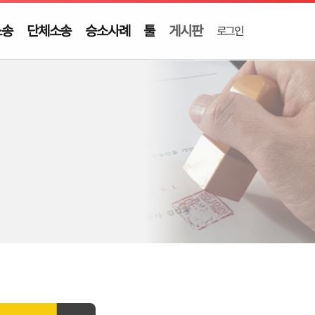
소송
단체소송
승소사례
툴
게시판
로그인