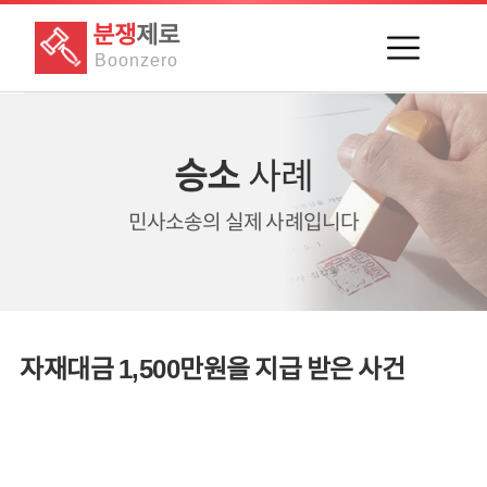
분쟁
제로
Boon
zero
승소
사례
민사소송의
실제 사례입니다
자재대금 1,500만원을 지급 받은 사건