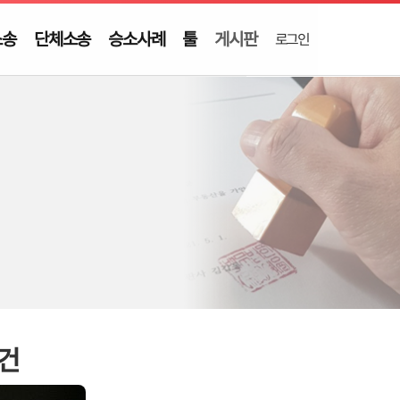
소송
단체소송
승소사례
툴
게시판
로그인
사건