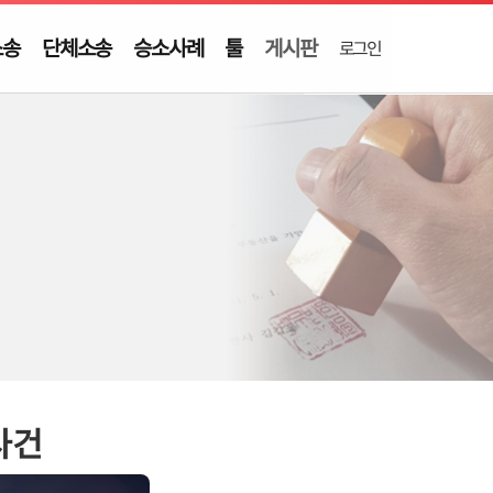
소송
단체소송
승소사례
툴
게시판
로그인
사건