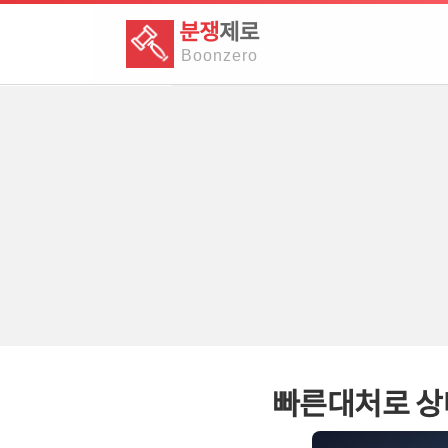
분쟁
제로
Boon
zero
빠른대처로 상