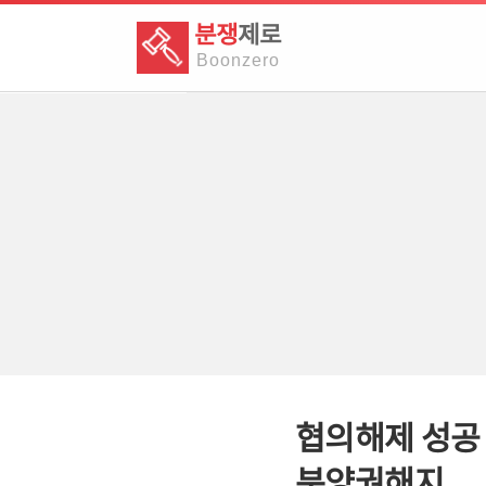
분쟁
제로
Boon
zero
협의해제 성공
분양권해지