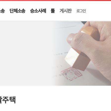
소송
단체소송
승소사례
툴
게시판
로그인
활주택