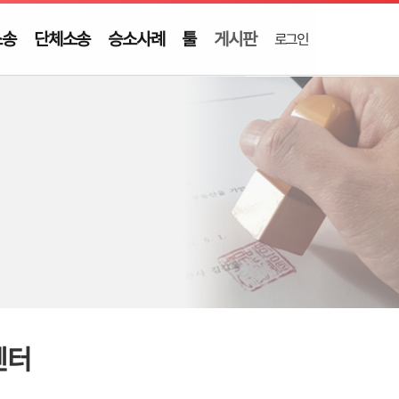
소송
단체소송
승소사례
툴
게시판
로그인
센터