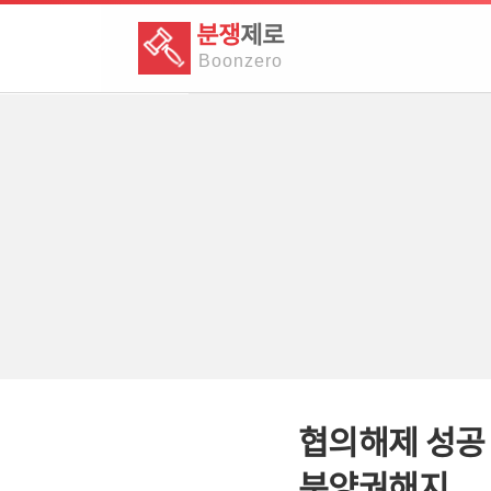
분쟁
제로
Boon
zero
협의해제 성공 
분양권해지