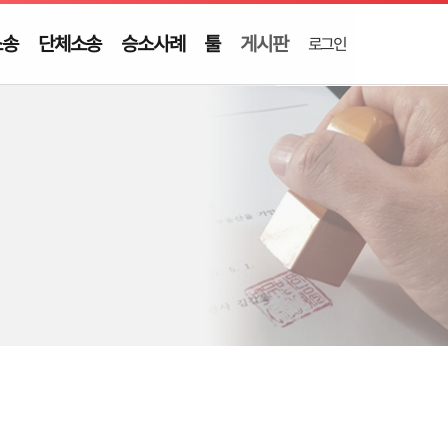
소송
단체소송
승소사례
툴
게시판
로그인